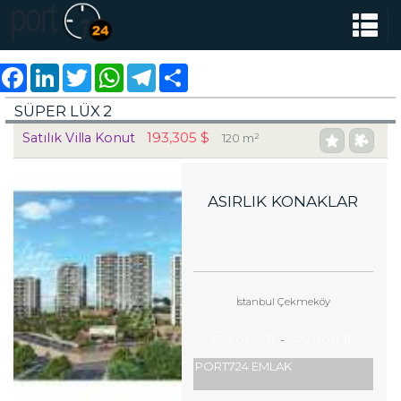
Facebook
LinkedIn
Twitter
WhatsApp
Telegram
Share
SÜPER LÜX 2
193,305 $
Satılık Villa Konut
120 m²
ASIRLIK KONAKLAR
İstanbul Çekmeköy
220,000 TL
-
240,000 TL
PORT724 EMLAK