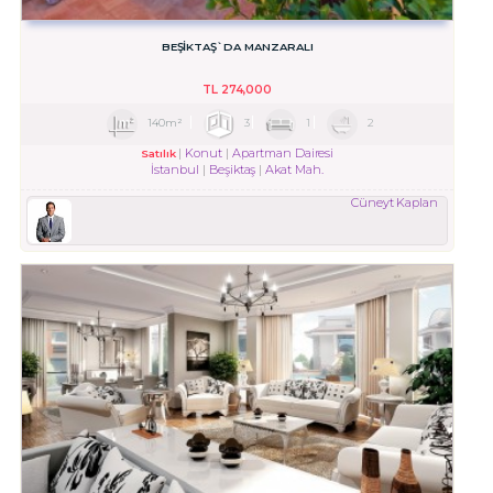
BEŞIKTAŞ`DA MANZARALI
TL
274,000
140m²
3
1
2
Konut
Apartman Dairesi
Satılık
İstanbul
Beşiktaş
Akat Mah.
Cüneyt Kaplan