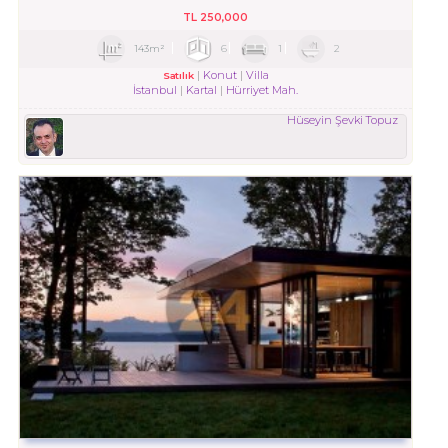
TL
250,000
143m²
6
1
2
Konut
Villa
Satılık
İstanbul
Kartal
Hürriyet Mah.
Hüseyin Şevki Topuz