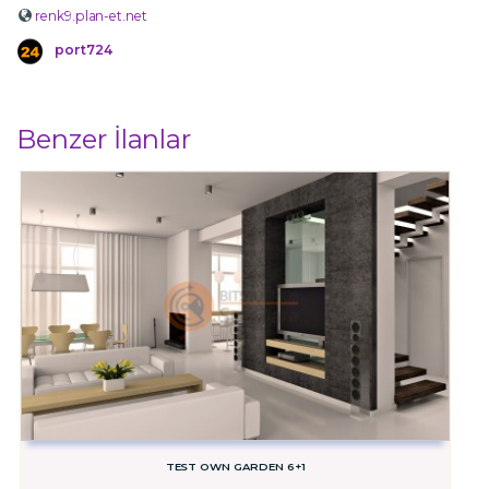
renk9.plan-et.net
port724
Benzer İlanlar
TEST OWN GARDEN 6+1