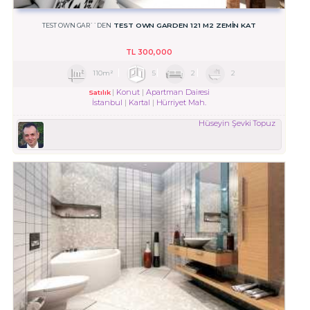
TEST OWN GARDEN 121 M2 ZEMIN KAT
TEST OWN GAR``DEN
TL
300,000
110m²
5
2
2
Konut
Apartman Dairesi
Satılık
İstanbul
Kartal
Hürriyet Mah.
Hüseyin Şevki Topuz