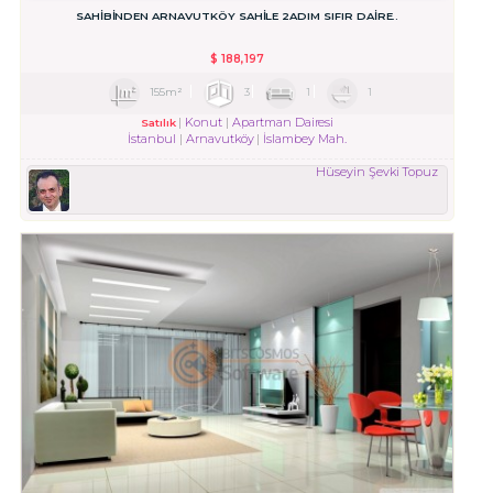
SAHİBİNDEN ARNAVUTKÖY SAHİLE 2ADIM SIFIR DAİRE..
$
188,197
155m²
3
1
1
Konut
Apartman Dairesi
Satılık
İstanbul
Arnavutköy
İslambey Mah.
Hüseyin Şevki Topuz