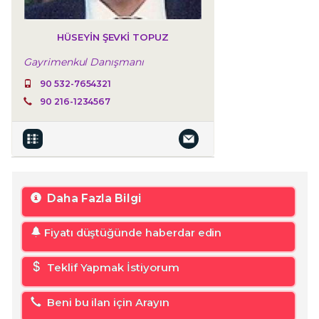
HÜSEYIN ŞEVKI TOPUZ
Gayrimenkul Danışmanı
90 532-7654321
90 216-1234567
Daha Fazla Bilgi
Fiyatı düştüğünde haberdar edin
Teklif Yapmak İstiyorum
Beni bu ilan için Arayın