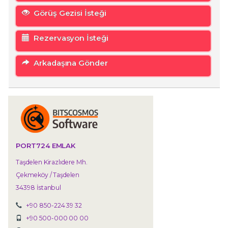
Görüş Gezisi İsteği
Rezervasyon İsteği
Arkadaşına Gönder
PORT724 EMLAK
Taşdelen Kirazlıdere Mh.
Çekmeköy / Taşdelen
34398 İstanbul
+90 850-224 39 32
+90 500-000 00 00