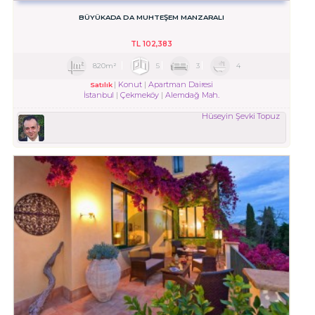
BÜYÜKADA DA MUHTEŞEM MANZARALI
TL
102,383
820m²
5
3
4
Konut
Apartman Dairesi
Satılık
İstanbul
Çekmeköy
Alemdağ Mah.
Hüseyin Şevki Topuz