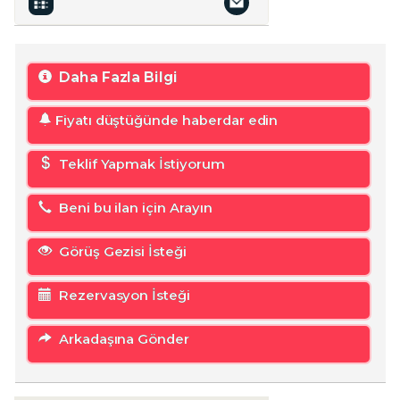
Daha Fazla Bilgi
Fiyatı düştüğünde haberdar edin
Teklif Yapmak İstiyorum
Beni bu ilan için Arayın
Görüş Gezisi İsteği
Rezervasyon İsteği
Arkadaşına Gönder