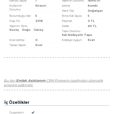
Banyo Sayısı
1
Yapının Durumu
Ikinci El
Kullanım
Kiracılı
Isıtma
Kombi
Durumu
Yakıt Tipi
Doğalgaz
Bulunduğu Kat
5
Bina Kat Sayısı
5
İnşa Yılı
2018
Peşinat
0 TL
Yapının Yönü
Aidat
60 TL
Kuzey
Doğu
Güney
Tapu Durumu
Kat Mülkiyetli Tapu
Kira Getirisi
0
Krediye Uygun
Evet
Takas Yapılır
Evet
Bu ilan
Emlak Asistanım
CRM Programı tarafından otomatik
entegre edilmiştir.
İç Özellikler
Duşakabin