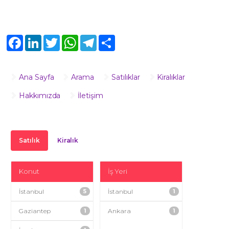
Facebook
LinkedIn
Twitter
WhatsApp
Telegram
Share
Ana Sayfa
Arama
Satılıklar
Kiralıklar
Hakkımızda
İletişim
Satılık
Kiralık
Konut
İş Yeri
İstanbul
5
İstanbul
1
Gaziantep
1
Ankara
1