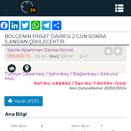
Facebook
LinkedIn
Twitter
WhatsApp
Telegram
Share
BÖLGENIN FIRSAT DAIRESI 2 GÜN SONRA
İLANDAN ÇEKILECEKTIR.
Satılık Apartman Dairesi Konut
991,000 TL
115 m²
/
(Net)
100 m²
2 + 1
Türkiye Gaziantep / Şahinbey
/ Bağlarbaşı
/ Akbulut
Mah.
Ref.No:
486865
/ İlan No:
f-80994-1006
Son Güncelleme:
23/02/2024
Yazdır (PDF)
Ana Bilgi
Oda Sayısı
2
Salon Sayısı
1