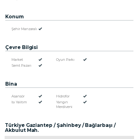
Konum
Şehir Manzaralı
Çevre Bilgisi
Market
Oyun Parkı
Semt Pazarı
Bina
Asansör
Hidrofor
Isı Yalıtım
Yangın
Merdiveni
Türkiye Gaziantep / Şahinbey
/ Bağlarbaşı
/
Akbulut Mah.