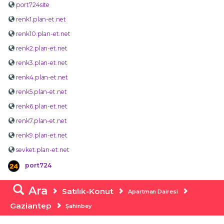
port724site
renk1.plan-et.net
renk10.plan-et.net
renk2.plan-et.net
renk3.plan-et.net
renk4.plan-et.net
renk5.plan-et.net
renk6.plan-et.net
renk7.plan-et.net
renk9.plan-et.net
sevket.plan-et.net
port724
Ara
Satılık-Konut
Apartman Dairesi
Gaziantep
Şahinbey