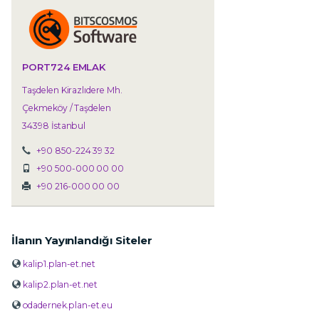
PORT724 EMLAK
Taşdelen Kirazlıdere Mh.
Çekmeköy / Taşdelen
34398 İstanbul
+90 850-224 39 32
+90 500-000 00 00
+90 216-000 00 00
İlanın Yayınlandığı Siteler
kalip1.plan-et.net
kalip2.plan-et.net
odadernek.plan-et.eu