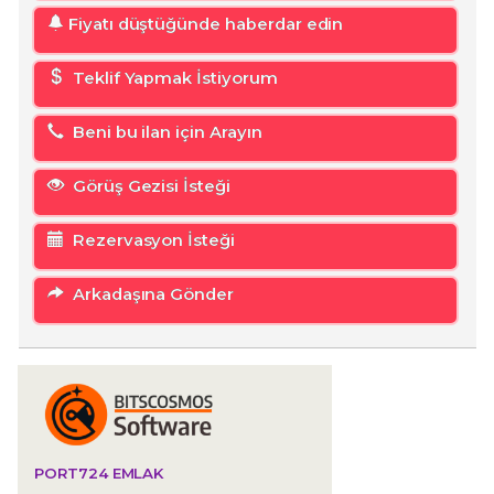
Fiyatı düştüğünde haberdar edin
Teklif Yapmak İstiyorum
Beni bu ilan için Arayın
Görüş Gezisi İsteği
Rezervasyon İsteği
Arkadaşına Gönder
PORT724 EMLAK