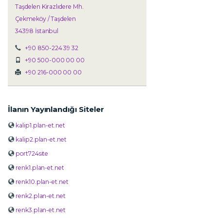
Taşdelen Kirazlıdere Mh.
Çekmeköy / Taşdelen
34398 İstanbul
+90 850-224 39 32
+90 500-000 00 00
+90 216-000 00 00
İlanın Yayınlandığı Siteler
kalip1.plan-et.net
kalip2.plan-et.net
port724site
renk1.plan-et.net
renk10.plan-et.net
renk2.plan-et.net
renk3.plan-et.net