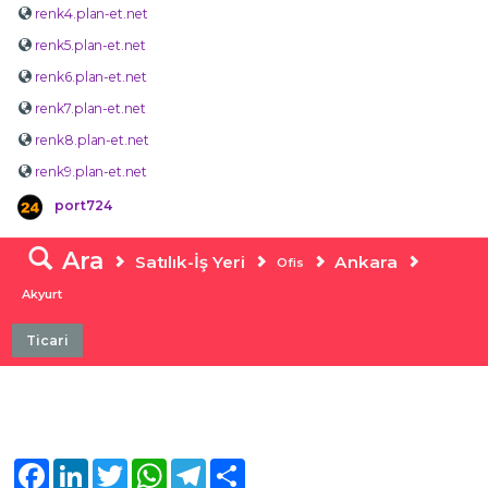
renk4.plan-et.net
renk5.plan-et.net
renk6.plan-et.net
renk7.plan-et.net
renk8.plan-et.net
renk9.plan-et.net
port724
Ara
Satılık-İş Yeri
Ankara
Ofis
Akyurt
Ticari
Facebook
LinkedIn
Twitter
WhatsApp
Telegram
Share