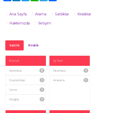
Ana Sayfa
Arama
Satılıklar
Kiralıklar
Hakkımızda
İletişim
Satılık
Kiralık
Konut
İş Yeri
İstanbul
5
İstanbul
1
Gaziantep
1
Ankara
1
İzmir
1
Muğla
1