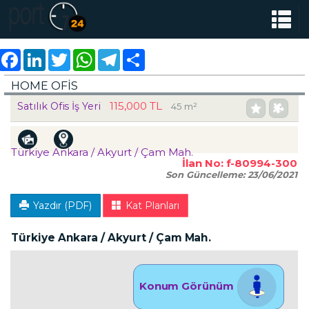
Facebook
LinkedIn
Twitter
WhatsApp
Telegram
Share
HOME OFIS
115,000 TL
Satılık Ofis İş Yeri
45 m²
Türkiye Ankara / Akyurt
/ Çam Mah.
İlan No:
f-80994-300
Son Güncelleme:
23/06/2021
Yazdır (PDF)
Kat Planları
Türkiye Ankara / Akyurt
/ Çam Mah.
Konum Görünüm