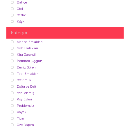
Bahçe
Otel
Yazlık
Köşk
Kategori
Marina Emlakları
Golf Emlakları
Kira Garantili
İndirimli (Uygun)
Deniz Gören
Tatil Emlakları
Yatırımlık
Doğa ve Dağ
Yenilenmiş
Köy Evleri
Problemsiz
Kayak
Ticari
Özel Yapım