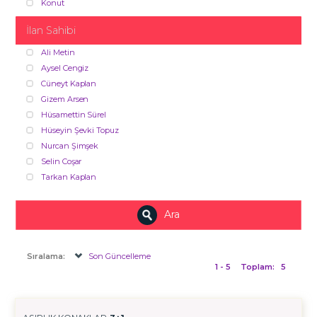
Konut
İlan Sahibi
Ali Metin
Aysel Cengiz
Cüneyt Kaplan
Gizem Arsen
Hüsamettin Sürel
Hüseyin Şevki Topuz
Nurcan Şimşek
Selin Coşar
Tarkan Kaplan
Ara
Sıralama:
Son Güncelleme
1 - 5
Toplam:
5