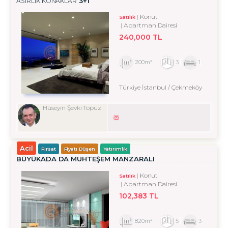
3+1
ASIRLIK KONAKLAR
Konut
Satılık
Apartman Dairesi
240,000 TL
200m²
3
1
Türkiye İstanbul / Çekmeköy
Hüseyin Şevki Topuz
Acil
Fırsat
Fiyatı Düşen
Yatırımlık
BÜYÜKADA DA MUHTEŞEM MANZARALI
Konut
Satılık
Apartman Dairesi
102,383 TL
820m²
5
3