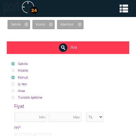
Satılık
Konut
İstanbul
Ara
Satılık
Kiralık
Konut
İş Yeri
Arsa
Turistik İşletme
Fiyat
m²