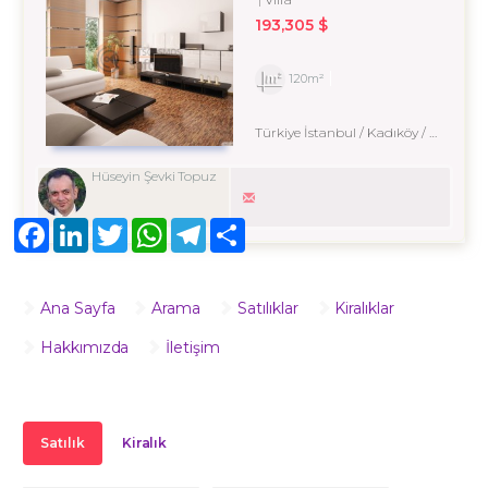
193,305 $
120m²
Türkiye İstanbul / Kadıköy
/ Fenerbahçe
Hüseyin Şevki Topuz
Facebook
LinkedIn
Twitter
WhatsApp
Telegram
Share
Ana Sayfa
Arama
Satılıklar
Kiralıklar
Hakkımızda
İletişim
Satılık
Kiralık