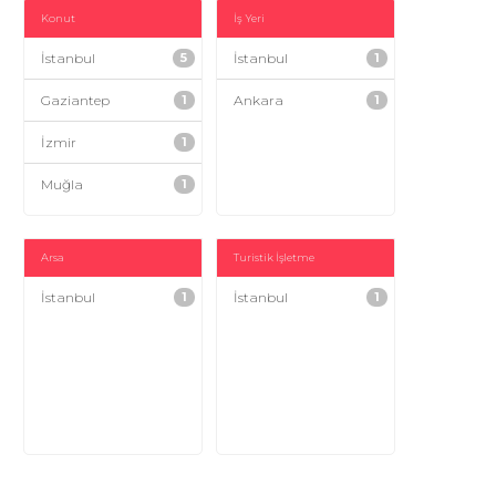
Konut
İş Yeri
İstanbul
5
İstanbul
1
Gaziantep
1
Ankara
1
İzmir
1
Muğla
1
Arsa
Turistik İşletme
İstanbul
1
İstanbul
1