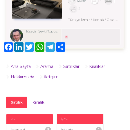
120m²
4
1
2
Türkiye İzmir / Konak
/ Gazi Bulvarı
Hüseyin Şevki Topuz
Facebook
LinkedIn
Twitter
WhatsApp
Telegram
Share
Ana Sayfa
Arama
Satılıklar
Kiralıklar
Hakkımızda
İletişim
Satılık
Kiralık
Konut
İş Yeri
İstanbul
5
İstanbul
1