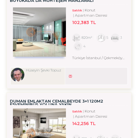
BÜYÜKADA DA MUHTEŞEM MANZARALI
Konut
Satılık
Apartman Dairesi
102,383 TL
820m²
5
3
4
Türkiye İstanbul / Çekmeköy
/ Alemd
Hüseyin Şevki Topuz
DUMAN EMLAKTAN CEMALBEYDE 3+1 120M2
E5VEMINIBÜS YOLUNA YAKIN
Konut
Satılık
Apartman Dairesi
142,256 TL