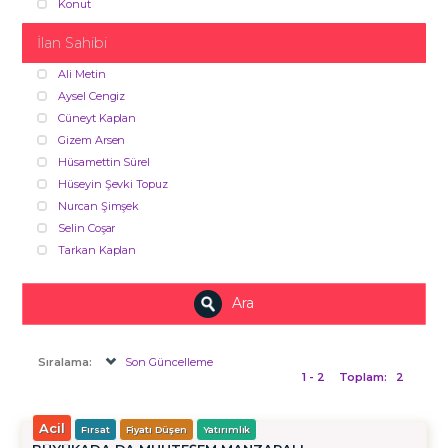
Konut
İlan Sahibi
Ali Metin
Aysel Cengiz
Cüneyt Kaplan
Gizem Arsen
Hüsamettin Sürel
Hüseyin Şevki Topuz
Nurcan Şimşek
Selin Coşar
Tarkan Kaplan
Ara
Sıralama:
Son Güncelleme
1 - 2
Toplam:
2
Acil
Fırsat
Fiyatı Düşen
Yatırımlık