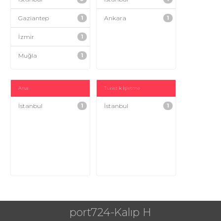
Gaziantep
1
Ankara
1
İzmir
1
Muğla
1
Arsa
Turistik İşletme
İstanbul
1
İstanbul
1
port724-Kalıp H