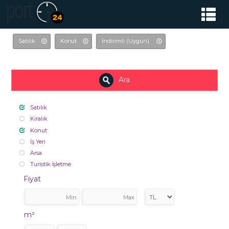
Satılık
Konut
İndirimli (Uygun)
Ara
Satılık
Kiralık
Konut
İş Yeri
Arsa
Turistik İşletme
Fiyat
m²