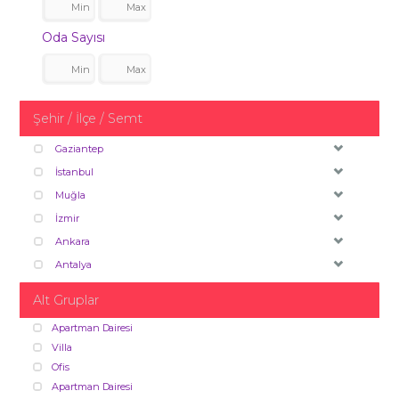
Oda Sayısı
Şehir / İlçe / Semt
Gaziantep
İstanbul
Muğla
İzmir
Ankara
Antalya
Alt Gruplar
Apartman Dairesi
Villa
Ofis
Apartman Dairesi