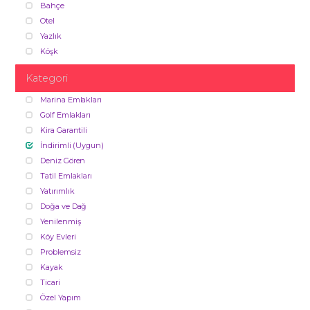
Bahçe
Otel
Yazlık
Köşk
Kategori
Marina Emlakları
Golf Emlakları
Kira Garantili
İndirimli (Uygun)
Deniz Gören
Tatil Emlakları
Yatırımlık
Doğa ve Dağ
Yenilenmiş
Köy Evleri
Problemsiz
Kayak
Ticari
Özel Yapım